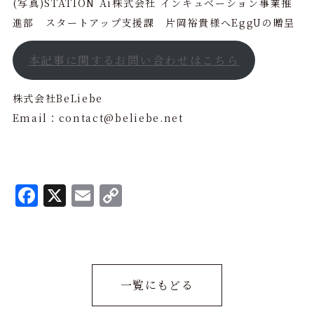
(写真)STATION Ai株式会社 インキュベーション事業推
進部 スタートアップ支援課 片岡裕貴様へEggUの贈呈
本記事に関するお問い合わせはこちら
株式会社BeLiebe
Email：contact@beliebe.net
F
X
E
C
a
m
o
c
ai
p
e
l
y
b
L
一覧にもどる
o
i