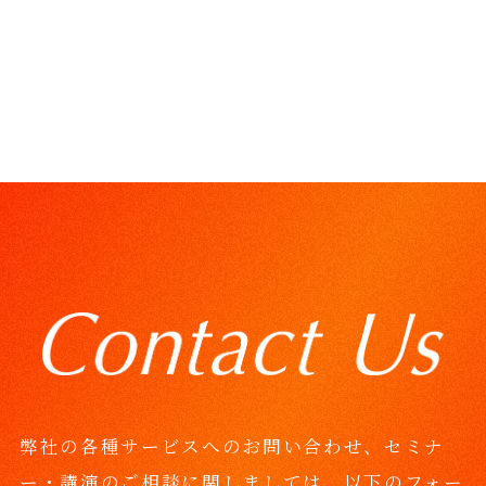
o
n
k
k
弊社の各種サービスへのお問い合わせ、セミナ
ー・講演のご相談に関しましては、
以下のフォー