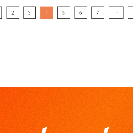
2
3
4
5
6
7
…