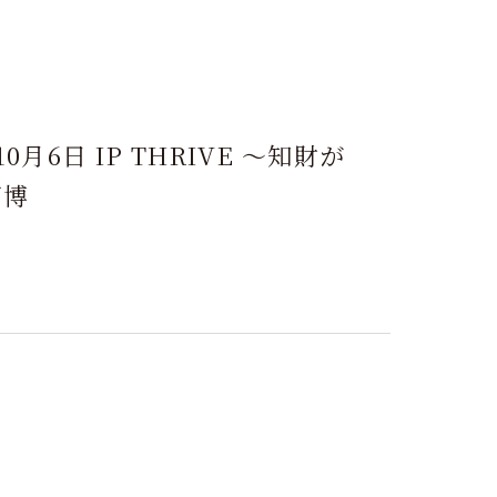
月6日 IP THRIVE ～知財が
万博