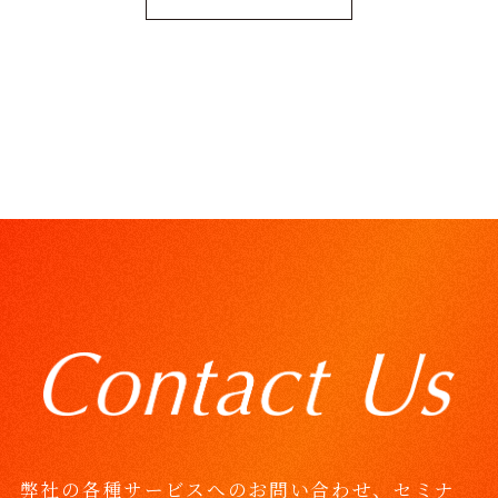
o
i
o
n
k
k
弊社の各種サービスへのお問い合わせ、セミナ