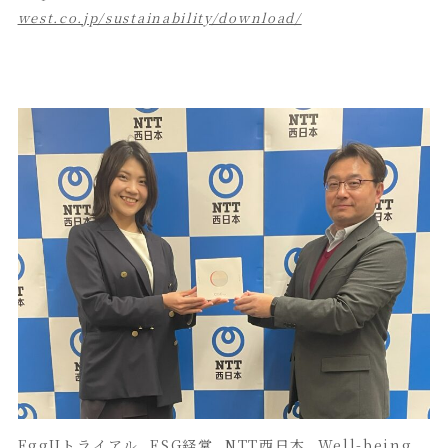
west.co.jp/sustainability/download/
EggUトライアル
, 
ESG経営
, 
NTT西日本
, 
Well-being
, 