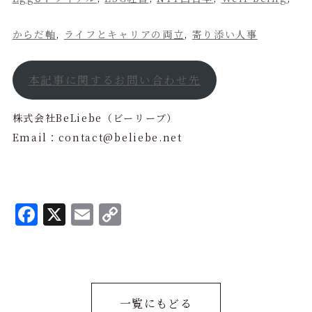
からだ軸
, 
ライフとキャリアの両立
, 
寄り添い人事
本記事に関するお問い合わせ先
株式会社BeLiebe（ビーリーブ）
Email：contact@beliebe.net
F
X
E
C
a
m
o
c
ai
p
e
l
y
b
L
一覧にもどる