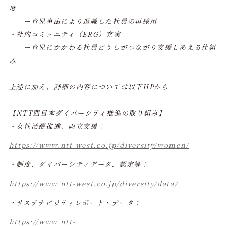
度
ー育児事由により退職した社員の再採用
・社内コミュニティ（ERG）充実
ー育児にかかわる社員どうしがつながり支援しあえる仕組
み
上述に加え、詳細の内容については以下HPから
【NTT西日本ダイバーシティ推進の取り組み】
・女性活躍推進、両立支援：
https://www.ntt-west.co.jp/diversity/women/
・制度、ダイバーシティデータ、認定等：
https://www.ntt-west.co.jp/diversity/data/
・サステナビリティレポート・データ：
https://www.ntt-