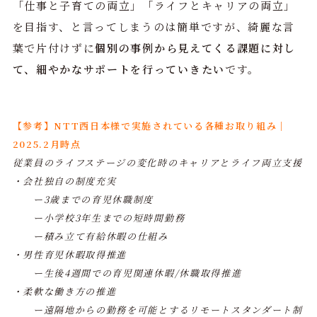
「仕事と子育ての両立」「ライフとキャリアの両立」
を目指す、と言ってしまうのは簡単ですが、綺麗な言
葉で片付けずに
個別の事例から見えてくる課題に対し
て、細やかなサポートを行っていきたい
です。
【参考】NTT西日本様で実施されている各種お取り組み｜
2025.2月時点
従業員のライフステージの変化時のキャリアとライフ両立支援
・会社独自の制度充実
ー3歳までの育児休職制度
ー小学校3年生までの短時間勤務
ー積み立て有給休暇の仕組み
・男性育児休暇取得推進
ー生後4週間での育児関連休暇/休職取得推進
・柔軟な働き方の推進
ー遠隔地からの勤務を可能とするリモートスタンダート制