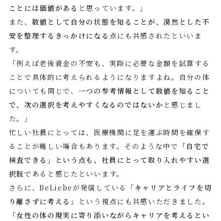
ことには価値がある
と思っています。」
また、
数値として自分の状態を知ることが、漠然とした不
安を整理するきっかけになる
点にも共感されたといいま
す。
「例えば老後資金の不安も、実際に必要な金額を試算する
ことで具体的に考えられるようになりますよね。自分の体
についても同じで、
一つの参考情報として数値を知ること
で、次の選択を考えやすくなるのではないか
と感じまし
た。」
忙しい社員にとっては、医療機関に足を運ぶ時間を確保す
ることが難しい場合もあります。そのような中で
「自宅で
検査できる」という点も、社員にとって取り入れやすい選
択肢
であると感じたといいます。
さらに、BeLiebeが発信している
「キャリアとライフを切
り離さずに考える」
という視点にも共感いただきました。
「
女性の体の現実に寄り添いながらキャリアを考えるとい