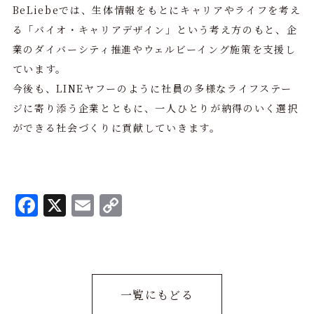
BeLiebeでは、生体情報をもとにキャリアやライフを考え
る「バイオ・キャリアデザイン」という考え方のもと、企
業のダイバーシティ推進やウェルビーイング施策を支援し
ています。
今後も、LINEヤフーのように社員の多様なライフステー
ジに寄り添う企業とともに、一人ひとりが納得のいく選択
ができる社会づくりに貢献していきます。
F
X
E
C
a
m
o
c
ai
p
e
l
y
b
L
一覧にもどる