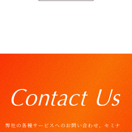
o
i
o
n
k
k
弊社の各種サービスへのお問い合わせ、セミナ