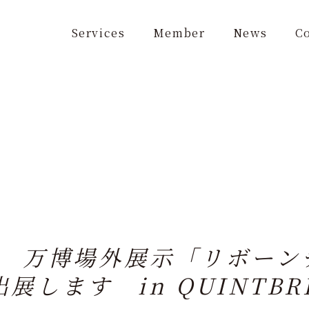
Services
Member
News
C
8日 万博場外展示「リボー
します in QUINTBR