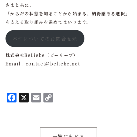
さまと共に、
「からだの状態を知ることから始まる、納得感ある選択」
を支える取り組みを進めてまいります。
本件についてのお問合せ先
株式会社BeLiebe（ビーリーブ）
Email：contact@beliebe.net
F
X
E
C
a
m
o
c
ai
p
e
l
y
b
L
一覧にもどる