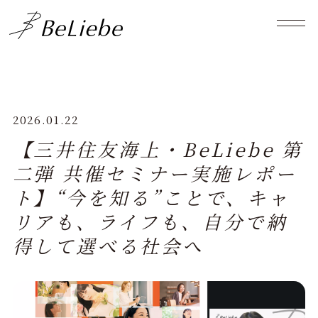
2026.01.22
【三井住友海上・BeLiebe 第
二弾 共催セミナー実施レポー
ト】“今を知る”ことで、キャ
リアも、ライフも、自分で納
得して選べる社会へ